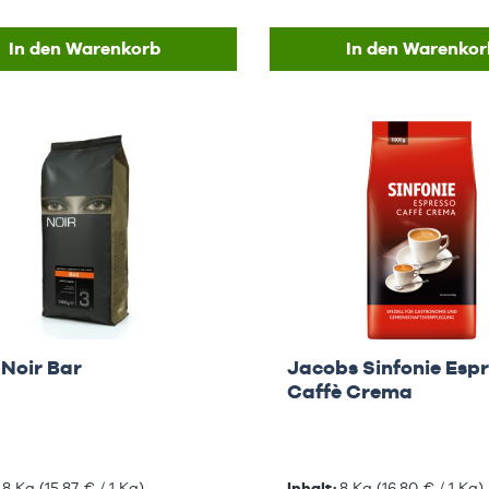
In den Warenkorb
In den Warenkor
 Noir Bar
Jacobs Sinfonie Esp
Caffè Crema
:
8 Kg
(15,87 € / 1 Kg)
Inhalt:
8 Kg
(16,80 € / 1 Kg)