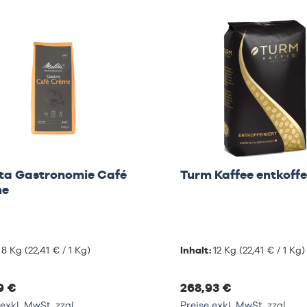
tta Gastronomie Café
Turm Kaffee entkoffe
me
:
8 Kg
(22,41 € / 1 Kg)
Inhalt:
12 Kg
(22,41 € / 1 Kg)
9 €
268,93 €
exkl. MwSt. zzgl.
Preise exkl. MwSt. zzgl.