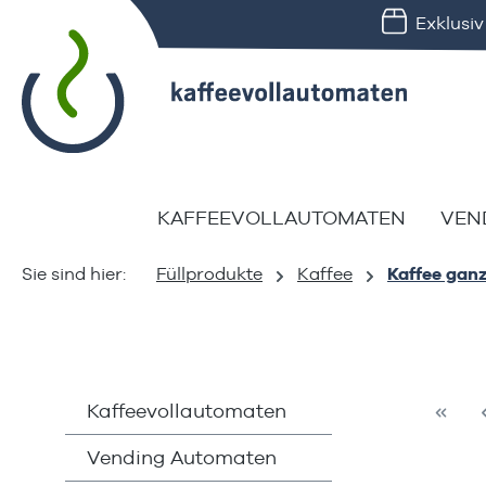
Exklusi
springen
Zur Hauptnavigation springen
KAFFEEVOLLAUTOMATEN
VEN
Füllprodukte
Kaffee
Kaffee gan
Kaffeevollautomaten
Vending Automaten