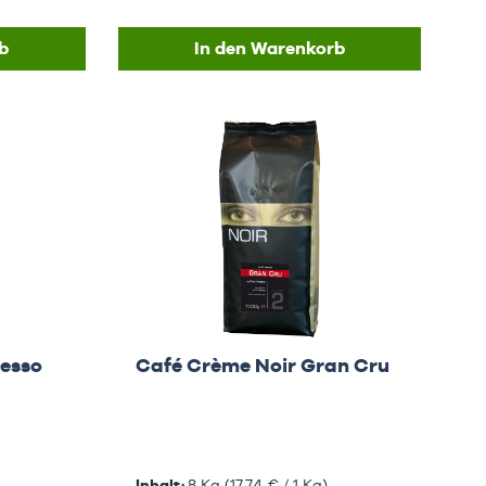
b
In den Warenkorb
resso
Café Crème Noir Gran Cru
Inhalt:
8 Kg
(17,74 € / 1 Kg)