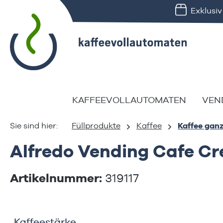
Exklusi
springen
Zur Hauptnavigation springen
KAFFEEVOLLAUTOMATEN
VEN
Füllprodukte
Kaffee
Kaffee gan
Alfredo Vending Cafe C
Artikelnummer:
319117
Bildergalerie überspringen
Kaffeestärke
Kaffeestärke