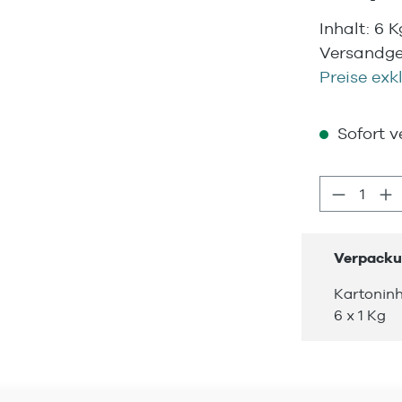
Inhalt:
6 
Versandge
Preise exk
Sofort ve
Produkt
Verpacku
Kartoninh
6 x 1 Kg