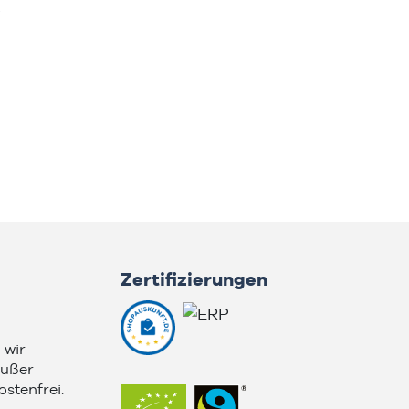
Zertifizierungen
 wir
außer
stenfrei.