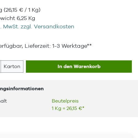
Kg
(26,15 € / 1 Kg)
wicht 6,25 Kg
l. MwSt. zzgl. Versandkosten
rfügbar, Lieferzeit: 1-3 Werktage**
 Anzahl: Gib den gewünschten Wert ein
Karton
In den Warenkorb
ngsinformationen
alt
Beutelpreis
1 Kg = 26,15 €*