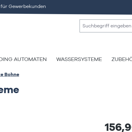
v für Gewerbekunden
DING AUTOMATEN
WASSERSYSTEME
ZUBEH
ze Bohne
reme
156,