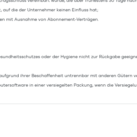
ertragsschluss vereinbart wurde, die aber frühestens 30 Tage na
auf die der Unternehmer keinen Einfluss hat;
rierten mit Ausnahme von Abonnement-Verträgen.
Gesundheitsschutzes oder der Hygiene nicht zur Rückgabe geeigne
 aufgrund ihrer Beschaffenheit untrennbar mit anderen Gütern 
ersoftware in einer versiegelten Packung, wenn die Versiegelu