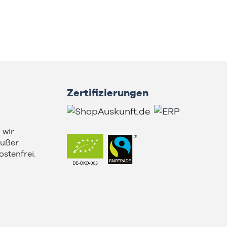
Zertifizierungen
 wir
außer
stenfrei.