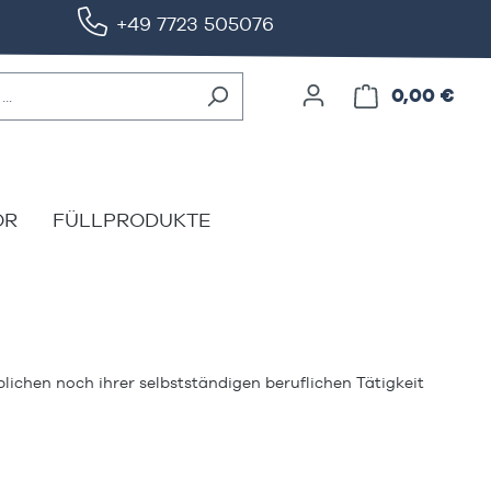
+49 7723 505076
0,00 €
Ware
ÖR
FÜLLPRODUKTE
lichen noch ihrer selbstständigen beruflichen Tätigkeit