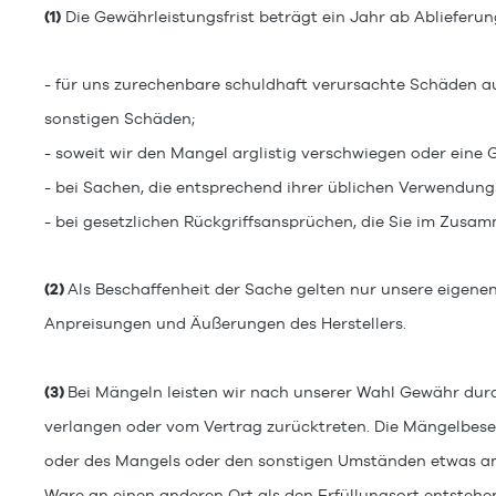
(1)
Die Gewährleistungsfrist beträgt ein Jahr ab Ablieferung
-
für uns zurechenbare schuldhaft verursachte Schäden aus
sonstigen Schäden;
- soweit wir den Mangel arglistig verschwiegen oder eine
- bei Sachen, die entsprechend ihrer üblichen Verwendun
- bei gesetzlichen Rückgriffsansprüchen, die Sie im Zus
(2)
Als Beschaffenheit der Sache gelten nur unsere eigenen
Anpreisungen und Äußerungen des Herstellers.
(3)
Bei Mängeln leisten wir nach unserer Wahl Gewähr dur
verlangen oder vom Vertrag zurücktreten. Die Mängelbesei
oder des Mangels oder den sonstigen Umständen etwas ande
Ware an einen anderen Ort als den Erfüllungsort entsteh