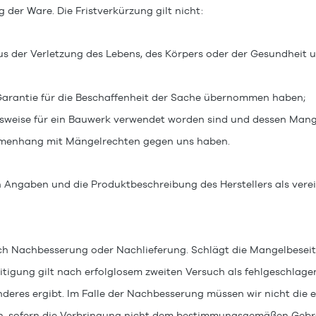
 der Ware. Die Fristverkürzung gilt nicht:
 der Verletzung des Lebens, des Körpers oder der Gesundheit un
 Garantie für die Beschaffenheit der Sache übernommen haben;
gsweise für ein Bauwerk verwendet worden sind und dessen Mang
ammenhang mit Mängelrechten gegen uns haben.
 Angaben und die Produktbeschreibung des Herstellers als verei
ch Nachbesserung oder Nachlieferung. Schlägt die Mangelbeseit
tigung gilt nach erfolglosem zweiten Versuch als fehlgeschlagen
res ergibt. Im Falle der Nachbesserung müssen wir nicht die e
en, sofern die Verbringung nicht dem bestimmungsgemäßen Gebr