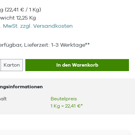
Kg
(22,41 € / 1 Kg)
icht 12,25 Kg
l. MwSt. zzgl. Versandkosten
rfügbar, Lieferzeit: 1-3 Werktage**
 Anzahl: Gib den gewünschten Wert ein
Karton
In den Warenkorb
ngsinformationen
alt
Beutelpreis
1 Kg = 22,41 €*