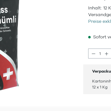
Inhalt:
12 
Versandgew
Preise exk
Sofort ve
Produkt
Verpacku
Kartoninh
12 x 1 Kg