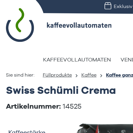
Exklusi
springen
Zur Hauptnavigation springen
KAFFEEVOLLAUTOMATEN
VEN
Füllprodukte
Kaffee
Kaffee gan
Swiss Schümli Crema
Artikelnummer:
14525
Bildergalerie überspringen
Kaffeestärke
Kaffeestärke