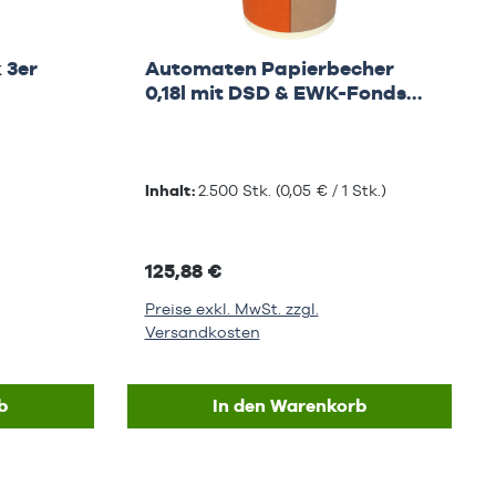
 3er
Automaten Papierbecher
0,18l mit DSD & EWK-Fonds
Gebühr
Inhalt:
2.500 Stk.
(0,05 € / 1 Stk.)
125,88 €
Preise exkl. MwSt. zzgl.
Versandkosten
b
In den Warenkorb