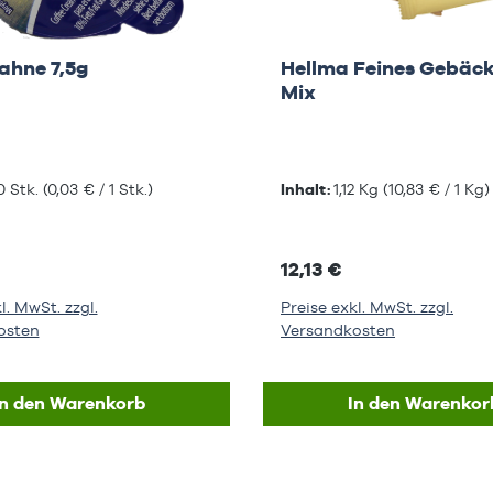
ahne 7,5g
Hellma Feines Gebäck
Mix
0 Stk.
(0,03 € / 1 Stk.)
Inhalt:
1,12 Kg
(10,83 € / 1 Kg)
12,13 €
l. MwSt. zzgl.
Preise exkl. MwSt. zzgl.
osten
Versandkosten
In den Warenkorb
In den Warenkor