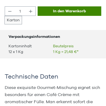
Produkt Anzahl: Gib den gewünschten We
In den Warenkorb
Karton
Verpackungsinformationen
Kartoninhalt
Beutelpreis
12 x 1 Kg
1 Kg = 21,48 €*
Technische Daten
Diese exquisite Gourmet-Mischung eignet sich
besonders für einen Café Crème mit
aromatischer Fülle. Man erkennt sofort die