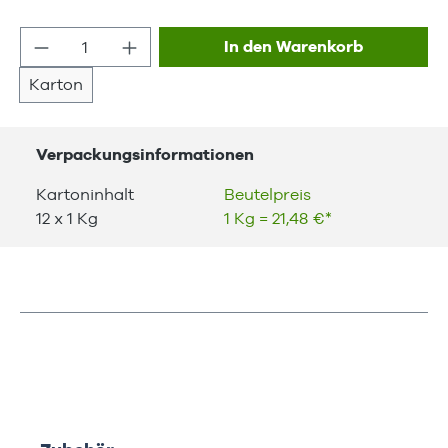
Produkt Anzahl: Gib den gewünschten We
In den Warenkorb
Karton
Verpackungsinformationen
Kartoninhalt
Beutelpreis
12 x 1 Kg
1 Kg = 21,48 €*
Produktgalerie überspringen