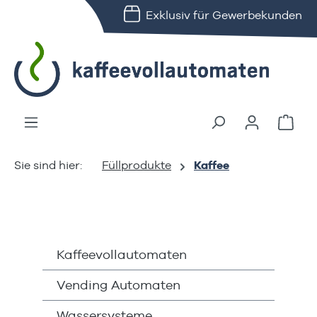
Exklusiv für Gewerbekunden
alt springen
Ware
Füllprodukte
Kaffee
Kaffeevollautomaten
Vending Automaten
Wassersysteme