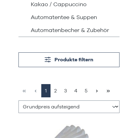
Kakao / Cappuccino
Automatentee & Suppen
Automatenbecher & Zubehör
Produkte filtern
Seite
Seite
Seite
Seite
Seite
1
2
3
4
5