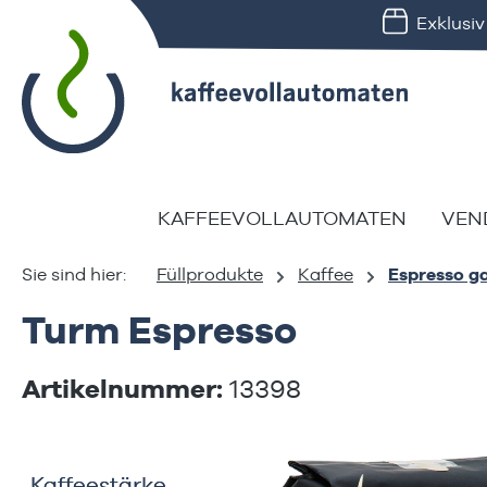
Exklusi
springen
Zur Hauptnavigation springen
KAFFEEVOLLAUTOMATEN
VEN
Füllprodukte
Kaffee
Espresso g
Turm Espresso
Artikelnummer:
13398
Bildergalerie überspringen
Kaffeestärke
Kaffeestärke