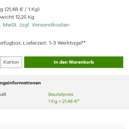
Kg
(21,48 € / 1 Kg)
icht 12,25 Kg
l. MwSt. zzgl. Versandkosten
rfügbar, Lieferzeit: 1-3 Werktage**
 Anzahl: Gib den gewünschten Wert ein
Karton
In den Warenkorb
ngsinformationen
alt
Beutelpreis
1 Kg = 21,48 €*