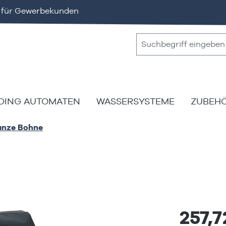
v für Gewerbekunden
DING AUTOMATEN
WASSERSYSTEME
ZUBEH
anze Bohne
257,7