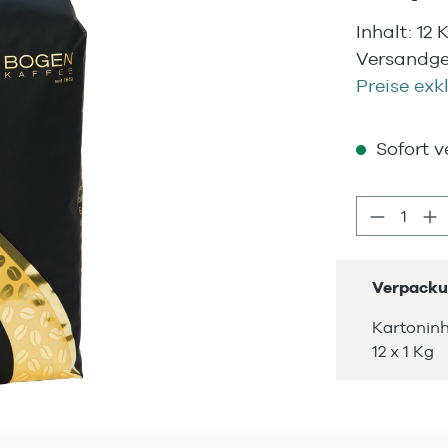
Inhalt:
12 
Versandgew
Preise exk
Sofort ve
Produkt
Verpacku
Kartoninh
12 x 1 Kg