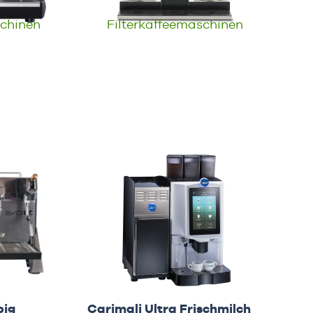
schinen
Filterkaffeemaschinen
pig
Carimali Ultra Frischmilch