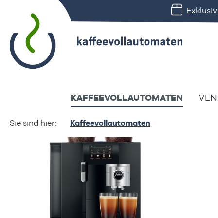
Exklusi
springen
Zur Hauptnavigation springen
KAFFEEVOLLAUTOMATEN
VEN
Kaffeevollautomaten