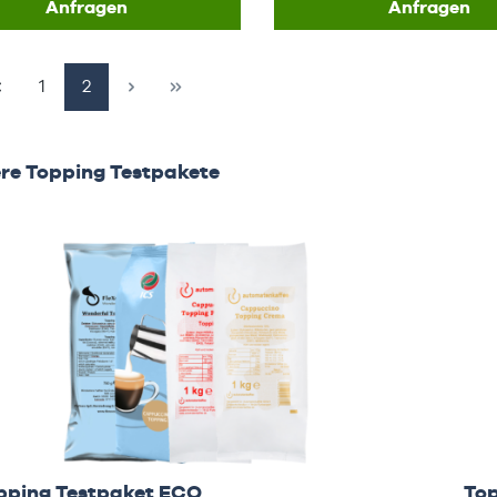
Anfragen
Anfragen
Seite
Seite
1
2
uktgalerie überspringen
re Topping Testpakete
pping Testpaket ECO
Top