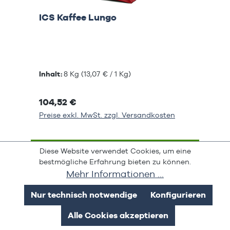
ICS Kaffee Lungo
Inhalt:
8 Kg
(13,07 € / 1 Kg)
104,52 €
Preise exkl. MwSt. zzgl. Versandkosten
In den Warenkorb
Diese Website verwendet Cookies, um eine
bestmögliche Erfahrung bieten zu können.
Mehr Informationen ...
Seite
Seite
Seite
Seite
Seite
1
2
3
4
5
Nur technisch notwendige
Konfigurieren
Alle Cookies akzeptieren
Produktgalerie überspringen
Unsere Topping Testpakete