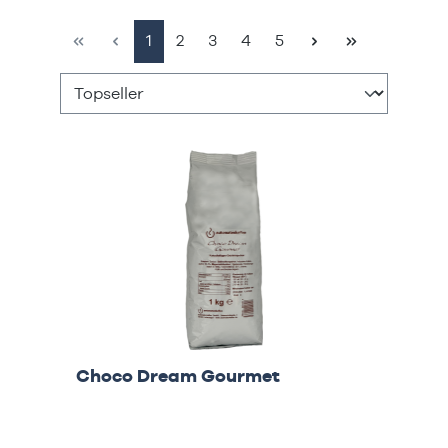
Seite
Seite
Seite
Seite
Seite
1
2
3
4
5
Choco Dream Gourmet