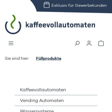
Exklusiv für Gewerbekunden
alt springen
Ware
Füllprodukte
Kaffeevollautomaten
Vending Automaten
Wassersysteme