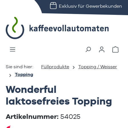
Exklusiv für Gewerbekunden
alt springen
Ware
Füllprodukte
Topping / Weisser
Topping
Wonderful
laktosefreies Topping
Artikelnummer:
54025