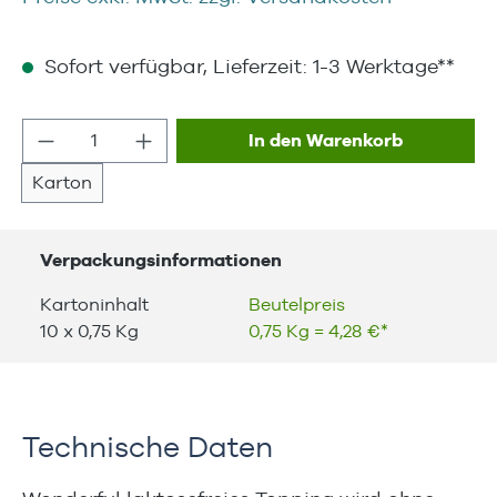
Sofort verfügbar, Lieferzeit: 1-3 Werktage**
Produkt Anzahl: Gib den gewünschten We
In den Warenkorb
Karton
Verpackungsinformationen
Kartoninhalt
Beutelpreis
10 x 0,75 Kg
0,75 Kg = 4,28 €*
Technische Daten