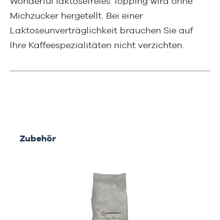
Wonderful laktosefreies Topping wird ohne
Michzucker hergetellt. Bei einer
Laktoseunverträglichkeit brauchen Sie auf
Ihre Kaffeespezialitäten nicht verzichten.
Produktgalerie überspringen
Zubehör