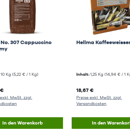
 No. 307 Cappuccino
Hellma Kaffeeweisser
amy
:
10 Kg
(5,22 € / 1 Kg)
Inhalt:
1,25 Kg
(14,94 € / 1 K
 €
18,67 €
exkl. MwSt. zzgl.
Preise exkl. MwSt. zzgl.
ndkosten
Versandkosten
In den Warenkorb
In den Warenkor