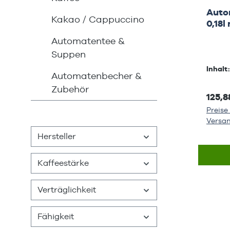
Auto
Kakao / Cappuccino
0,18l mit DSD & EWK-Fonds
Gebü
Automatentee &
Suppen
Inhalt
Automatenbecher &
Zubehör
125,8
Preise 
Versa
Hersteller
Kaffeestärke
Verträglichkeit
Fähigkeit