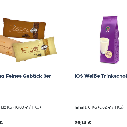
ma Feines Gebäck 3er
ICS Weiße Trinkscho
:
1,12 Kg
(10,83 € / 1 Kg)
Inhalt:
6 Kg
(6,52 € / 1 Kg)
 €
39,14 €