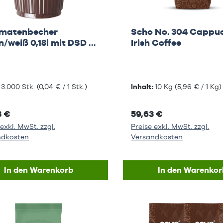
matenbecher
Scho No. 304 Cappu
/weiß 0,18l mit DSD &
Irish Coffee
Fonds Gebühr
:
3.000 Stk.
(0,04 € / 1 Stk.)
Inhalt:
10 Kg
(5,96 € / 1 Kg)
8 €
59,63 €
exkl. MwSt. zzgl.
Preise exkl. MwSt. zzgl.
ndkosten
Versandkosten
In den Warenkorb
In den Warenkor