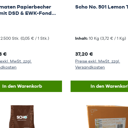
maten Papierbecher
Scho No. 501 Lemon 
hr
:
2.500 Stk.
(0,05 € / 1 Stk.)
Inhalt:
10 Kg
(3,72 € / 1 Kg)
8 €
37,20 €
exkl. MwSt. zzgl.
Preise exkl. MwSt. zzgl.
ndkosten
Versandkosten
In den Warenkorb
In den Warenkor