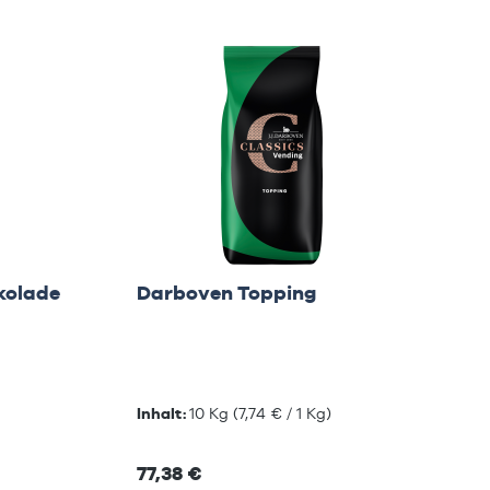
kolade
Darboven Topping
Inhalt:
10 Kg
(7,74 € / 1 Kg)
77,38 €