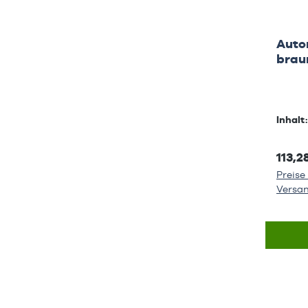
Auto
braun
EWK-
Inhalt
113,2
Preise 
Versa