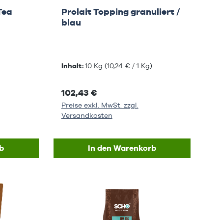
Tea
Prolait Topping granuliert /
blau
Inhalt:
10 Kg
(10,24 € / 1 Kg)
102,43 €
Preise exkl. MwSt. zzgl.
Versandkosten
b
In den Warenkorb