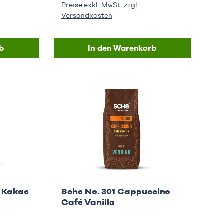
Preise exkl. MwSt. zzgl.
Versandkosten
b
In den Warenkorb
e Kakao
Scho No. 301 Cappuccino
Café Vanilla