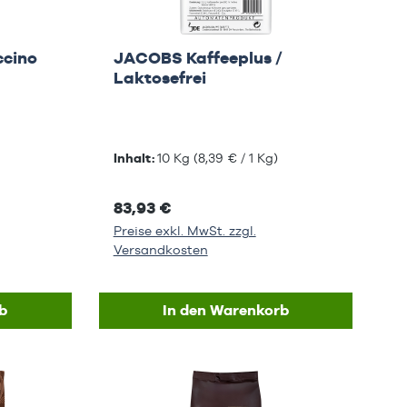
ccino
JACOBS Kaffeeplus /
Laktosefrei
Inhalt:
10 Kg
(8,39 € / 1 Kg)
83,93 €
Preise exkl. MwSt. zzgl.
Versandkosten
b
In den Warenkorb