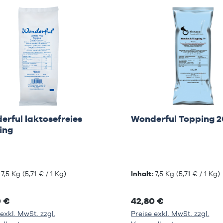
rful laktosefreies
Wonderful Topping 2
ing
:
7,5 Kg
(5,71 € / 1 Kg)
Inhalt:
7,5 Kg
(5,71 € / 1 Kg)
0 €
42,80 €
exkl. MwSt. zzgl.
Preise exkl. MwSt. zzgl.