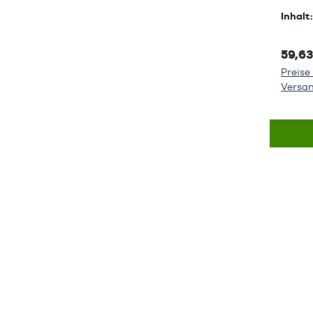
Inhalt
59,63
Preise 
Versa