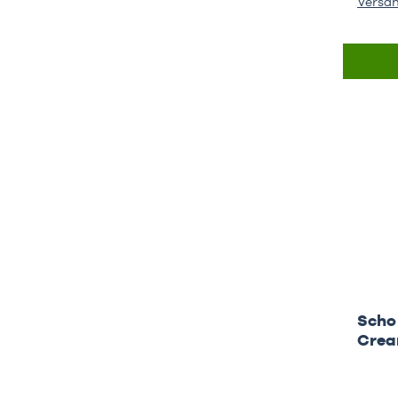
Versa
Scho
Cre