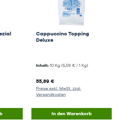
ezial
Cappuccino Topping
Deluxe
Inhalt:
10 Kg
(5,59 € / 1 Kg)
55,89 €
Preise exkl. MwSt. zzgl.
Versandkosten
b
In den Warenkorb