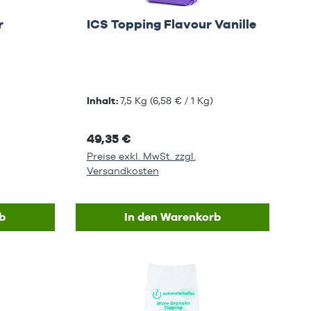
r
ICS Topping Flavour Vanille
Inhalt:
7,5 Kg
(6,58 € / 1 Kg)
49,35 €
Preise exkl. MwSt. zzgl.
Versandkosten
b
In den Warenkorb