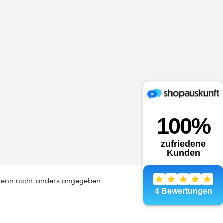
E-St
5 - 
enn nicht anders angegeben.