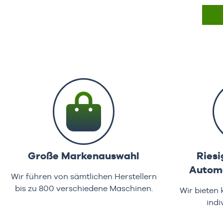
ab.
In den Warenkorb
Get
Top
Qua
Cre
übe
zuv
Mil
run
ab.
Get
Ca
Top
Große Markenauswahl
Riesi
Aut
Automa
zur
Wir führen von sämtlichen Herstellern
Caf
bis zu 800 verschiedene Maschinen.
Wir bieten
mit
indi
Aut
zur