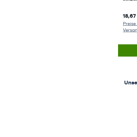
18,67
Preise 
Versa
Prod
Unse