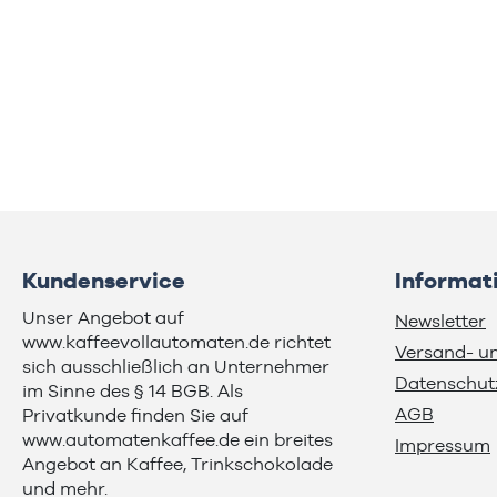
Caf
for
Sch
Ges
Lei
Get
Top
ein
süß
her
Kundenservice
Informat
Lat
Unser Angebot auf
Kaf
Newsletter
www.kaffeevollautomaten.de richtet
Get
Versand- u
sich ausschließlich an Unternehmer
Datenschut
im Sinne des § 14 BGB. Als
AGB
Privatkunde finden Sie auf
www.automatenkaffee.de
ein breites
Impressum
Angebot an Kaffee, Trinkschokolade
und mehr.