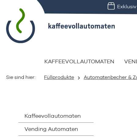
Exklusi
springen
Zur Hauptnavigation springen
KAFFEEVOLLAUTOMATEN
VEN
Füllprodukte
Automatenbecher & Z
Kaffeevollautomaten
Vending Automaten