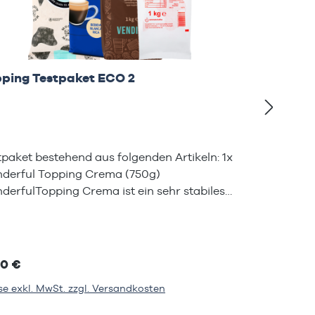
ping Testpaket ECO 2
Top
tpaket bestehend aus folgenden Artikeln: 1x
Test
derful Topping Crema (750g)
Cap
derfulTopping Crema ist ein sehr stabiles
Eige
chtopping mit einem Magermilchanteil
Prei
30% und einem sensationellen Schaumbild.
eine
Produkt lässt den Kaffee sehr gut aussehen
über
 besitzt ein sehr schönes,cremiges und
zuve
70 €
20,
des Geschmackserlebnis. Idealfür alle
hoch
se exkl. MwSt. zzgl. Versandkosten
Prei
feespezialitäten wie Latte Macchiato,
Milc
puccino, Milchkaffee &Co.Dosierungca 5-10g
rund