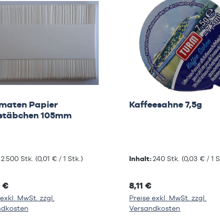
maten Papier
Kaffeesahne 7,5g
stäbchen 105mm
:
2.500 Stk.
(0,01 € / 1 Stk.)
Inhalt:
240 Stk.
(0,03 € / 1 S
 €
8,11 €
exkl. MwSt. zzgl.
Preise exkl. MwSt. zzgl.
ndkosten
Versandkosten