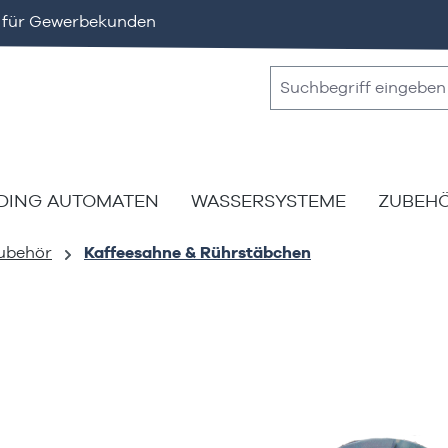
v für Gewerbekunden
DING AUTOMATEN
WASSERSYSTEME
ZUBEH
ubehör
Kaffeesahne & Rührstäbchen