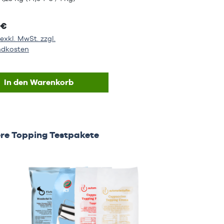
 €
exkl. MwSt. zzgl.
ndkosten
In den Warenkorb
uktgalerie überspringen
re Topping Testpakete