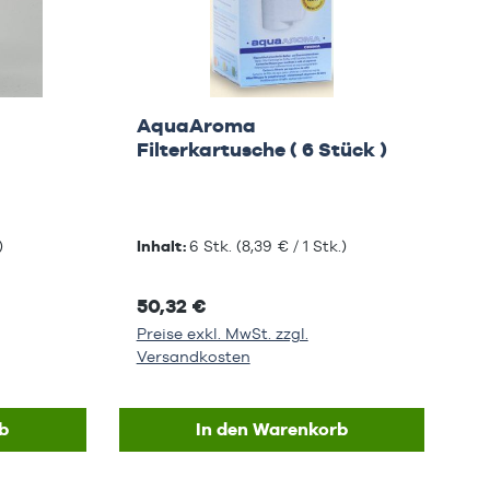
AquaAroma
Filterkartusche ( 6 Stück )
)
Inhalt:
6 Stk.
(8,39 € / 1 Stk.)
50,32 €
Preise exkl. MwSt. zzgl.
Versandkosten
b
In den Warenkorb