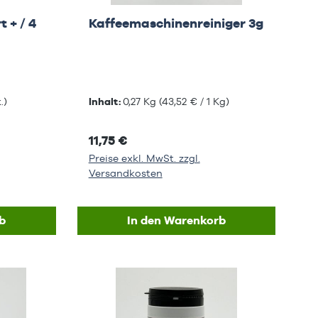
 + / 4
Kaffeemaschinenreiniger 3g
.)
Inhalt:
0,27 Kg
(43,52 € / 1 Kg)
11,75 €
Preise exkl. MwSt. zzgl.
Versandkosten
b
In den Warenkorb