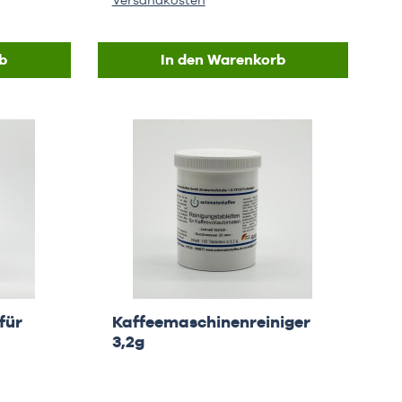
Versandkosten
b
In den Warenkorb
für
Kaffeemaschinenreiniger
3,2g