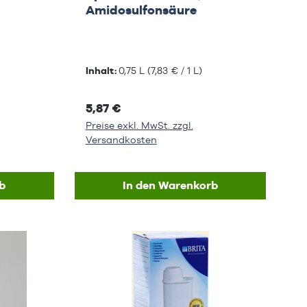
Amidosulfonsäure
Inhalt:
0,75 L
(7,83 € / 1 L)
5,87 €
Preise exkl. MwSt. zzgl.
Versandkosten
b
In den Warenkorb