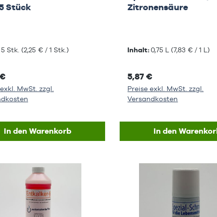
5 Stück
Zitronensäure
:
5 Stk.
(2,25 € / 1 Stk.)
Inhalt:
0,75 L
(7,83 € / 1 L)
 €
5,87 €
exkl. MwSt. zzgl.
Preise exkl. MwSt. zzgl.
ndkosten
Versandkosten
In den Warenkorb
In den Warenkor