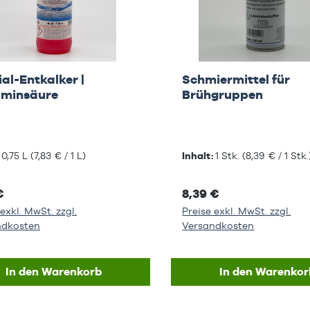
al-Entkalker |
Schmiermittel für
aminsäure
Brühgruppen
:
0,75 L
(7,83 € / 1 L)
Inhalt:
1 Stk.
(8,39 € / 1 Stk.
€
8,39 €
exkl. MwSt. zzgl.
Preise exkl. MwSt. zzgl.
ndkosten
Versandkosten
In den Warenkorb
In den Warenkor