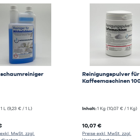
hschaumreiniger
Reinigungspulver für
Kaffeemaschinen 10
:
1 L
(9,23 € / 1 L)
Inhalt:
1 Kg
(10,07 € / 1 Kg)
€
10,07 €
exkl. MwSt. zzgl.
Preise exkl. MwSt. zzgl.