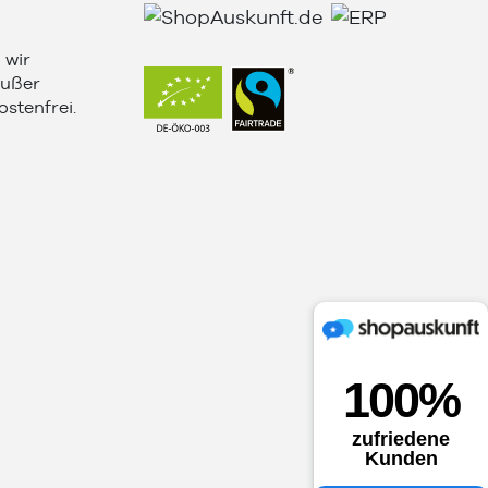
 wir
außer
stenfrei.