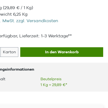
Kg
(29,89 € / 1 Kg)
wicht 6,25 Kg
l. MwSt. zzgl. Versandkosten
rfügbar, Lieferzeit: 1-3 Werktage**
 Anzahl: Gib den gewünschten Wert ein
Karton
In den Warenkorb
ngsinformationen
alt
Beutelpreis
1 Kg = 29,89 €*