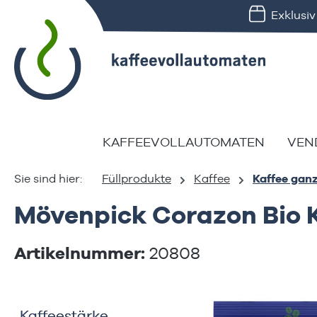
Exklusi
springen
Zur Hauptnavigation springen
KAFFEEVOLLAUTOMATEN
VEN
Füllprodukte
Kaffee
Kaffee gan
Mövenpick Corazon Bio 
Artikelnummer:
20808
Bildergalerie überspringen
Kaffeestärke
Kaffeestärke