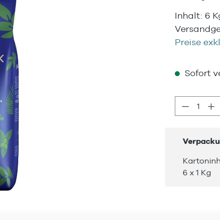
Inhalt:
6 
Versandge
Preise exk
Sofort ve
Produkt
Verpacku
Kartoninh
6 x 1 Kg